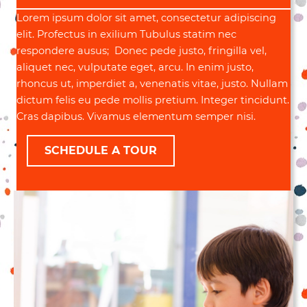
Lorem ipsum dolor sit amet, consectetur adipiscing
elit. Profectus in exilium Tubulus statim nec
respondere ausus; Donec pede justo, fringilla vel,
aliquet nec, vulputate eget, arcu. In enim justo,
rhoncus ut, imperdiet a, venenatis vitae, justo. Nullam
dictum felis eu pede mollis pretium. Integer tincidunt.
Cras dapibus. Vivamus elementum semper nisi.
SCHEDULE A TOUR