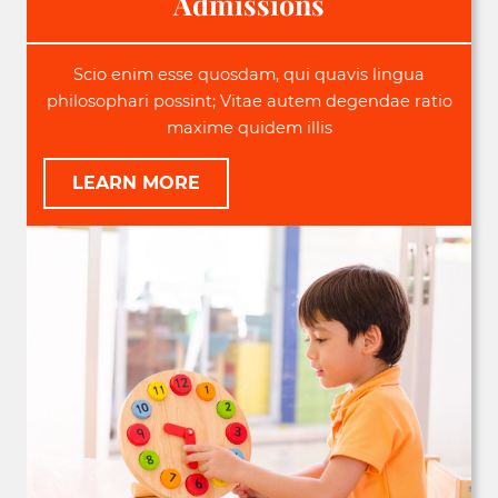
Admissions
Scio enim esse quosdam, qui quavis lingua
philosophari possint; Vitae autem degendae ratio
maxime quidem illis
LEARN MORE